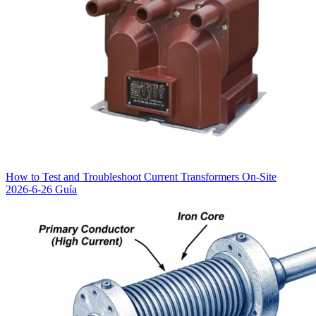
How to Test and Troubleshoot Current Transformers On-Site
2026-6-26
Guía