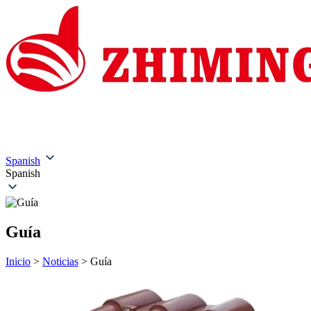
Inicio
Quiénes somos
Productos
Soluciones
Servic
Spanish
Spanish
Guía
Inicio
>
Noticias
>
Guía