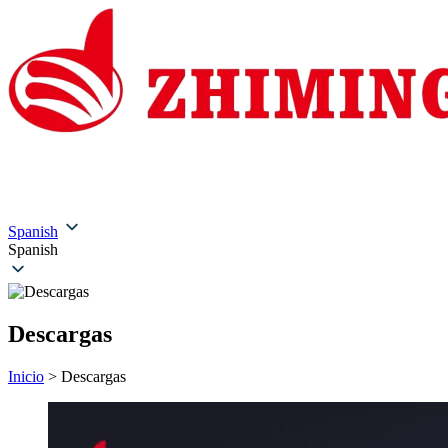
Inicio
Quiénes somos
Productos
Soluciones
Servic
Spanish
Spanish
Descargas
Inicio
>
Descargas