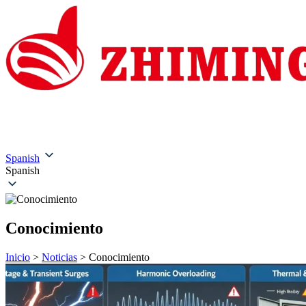
Inicio
Quiénes somos
Productos
Soluciones
Servic
Spanish
Spanish
Conocimiento
Inicio
>
Noticias
>
Conocimiento