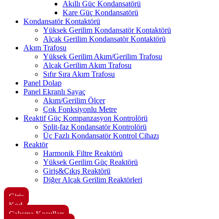
Akıllı Güç Kondansatörü
Kare Güç Kondansatörü
Kondansatör Kontaktörü
Yüksek Gerilim Kondansatör Kontaktörü
Alçak Gerilim Kondansatör Kontaktörü
Akım Trafosu
Yüksek Gerilim Akım/Gerilim Trafosu
Alçak Gerilim Akım Trafosu
Sıfır Sıra Akım Trafosu
Panel Dolap
Panel Ekranlı Sayaç
Akım/Gerilim Ölçer
Çok Fonksiyonlu Metre
Reaktif Güç Kompanzasyon Kontrolörü
Split-faz Kondansatör Kontrolörü
Üç Fazlı Kondansatör Kontrol Cihazı
Reaktör
Harmonik Filtre Reaktörü
Yüksek Gerilim Güç Reaktörü
Giriş&Çıkış Reaktörü
Diğer Alçak Gerilim Reaktörleri
Giriş
Kod
Çalışma Koşulları