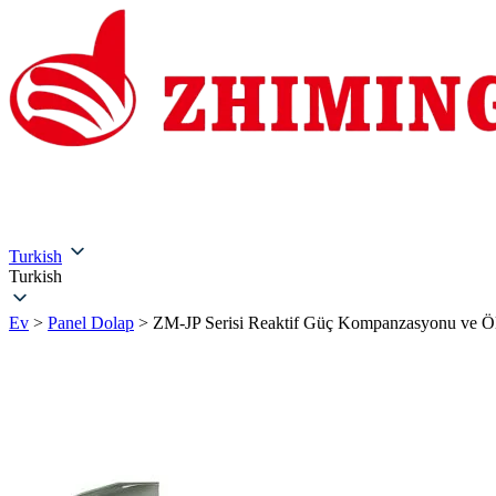
Ev
Hakkımızda
Ürünler
Çözümler
Servis ve Dest
Turkish
Turkish
Ev
>
Panel Dolap
>
ZM-JP Serisi Reaktif Güç Kompanzasyonu ve Ö