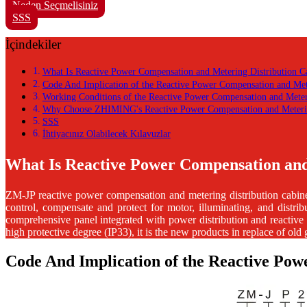
Neden Seçmelisiniz
SSS
İçindekiler
What Is Reactive Power Compensation and Metering Distribution 
Code And Implication of the Reactive Power Compensation and Mete
Working Conditions of the Reactive Power Compensation and Meter
Why Choose ZHIMING's Reactive Power Compensation and Metering
SSS
İhtiyacınız Olabilecek Kılavuzlar
What Is Reactive Power Compensation and
ZM-JP
reactive power compensation and metering distribution cabin
control, compensate and protect for motor, illuminating, and distri
comprehensive panel integrated with power distribution and reactive 
high protective degree (IP33), it is the new products in replace of old 
Code And Implication of the Reactive Pow