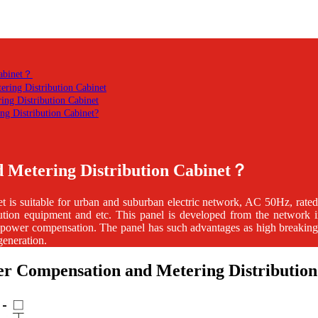
Cabinet？
ring Distribution Cabinet
ing Distribution Cabinet
 Distribution Cabinet?
 Metering Distribution Cabinet？
et
is suitable for urban and suburban electric network, AC 50Hz, rated
bution equipment and etc. This panel is developed from the network in
power compensation. The panel has such advantages as high breaking cap
generation.
er Compensation and Metering Distribution