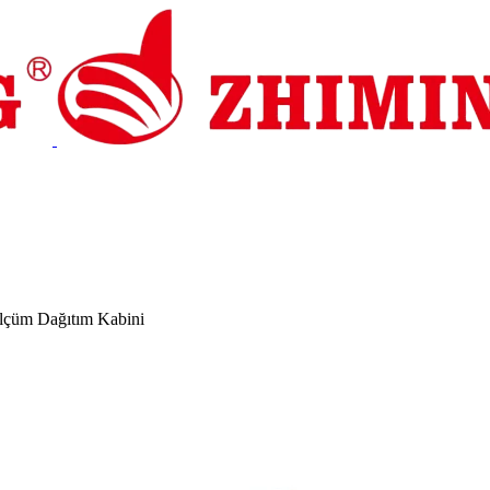
ek
Haberler
Bize Ulaşın
lçüm Dağıtım Kabini