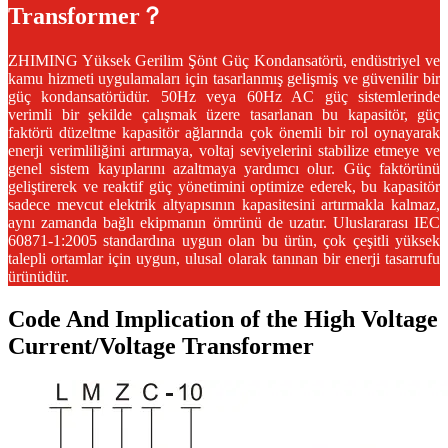
Transformer？
ZHIMING Yüksek Gerilim Şönt Güç Kondansatörü, endüstriyel ve
kamu hizmeti uygulamaları için tasarlanmış gelişmiş ve güvenilir bir
güç kondansatörüdür. 50Hz veya 60Hz AC güç sistemlerinde
verimli bir şekilde çalışmak üzere tasarlanan bu kapasitör, güç
faktörü düzeltme kapasitör ağlarında çok önemli bir rol oynayarak
enerji verimliliğini artırmaya, voltaj seviyelerini stabilize etmeye ve
genel sistem kayıplarını azaltmaya yardımcı olur. Güç faktörünü
geliştirerek ve reaktif güç yönetimini optimize ederek, bu kapasitör
sadece mevcut elektrik altyapısının kapasitesini artırmakla kalmaz,
aynı zamanda bağlı ekipmanın ömrünü de uzatır. Uluslararası IEC
60871-1:2005 standardına uygun olan bu ürün, çok çeşitli yüksek
talepli ortamlar için uygun, ulusal olarak tanınan bir enerji tasarrufu
ürünüdür.
Code And Implication of the High Voltage
Current/Voltage Transformer