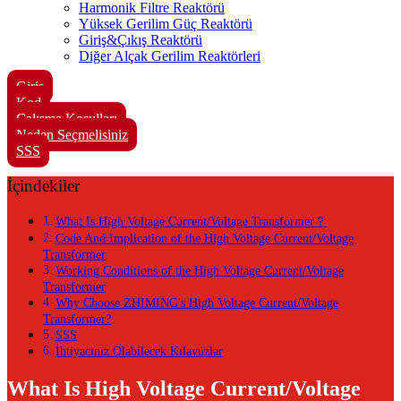
Harmonik Filtre Reaktörü
Yüksek Gerilim Güç Reaktörü
Giriş&Çıkış Reaktörü
Diğer Alçak Gerilim Reaktörleri
Giriş
Kod
Çalışma Koşulları
Neden Seçmelisiniz
SSS
İçindekiler
What Is High Voltage Current/Voltage Transformer？
Code And Implication of the High Voltage Current/Voltage
Transformer
Working Conditions of the High Voltage Current/Voltage
Transformer
Why Choose ZHIMING's High Voltage Current/Voltage
Transformer?
SSS
İhtiyacınız Olabilecek Kılavuzlar
What Is High Voltage Current/Voltage