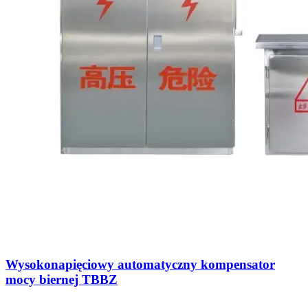
Wysokonapięciowy automatyczny kompensator
mocy biernej TBBZ