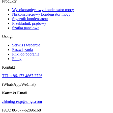
Produkty
Wysokonapięciowy kondensator mocy
Niskonapięciowy kondensator mocy
Stycznik kondensatora
Przekładnik prądowy
Szafka panelowa
Usługi
Serwis i wsparcie
Rozwiązania
Pliki do pobrania
Filmy
Kontakt
TEL:+86-173 4867 2726
(WhatsApp/WeChat)
Kontakt Email
zhiming-exp@zmgs.com
FAX: 86-577-62896168