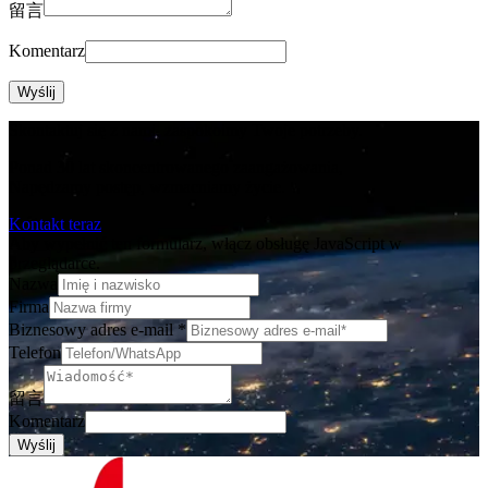
留言
Komentarz
Wyślij
Skontaktuj się z nami, zaspokoimy Twoje potrzeby.
Ponad 30 lat skoncentrowanego zaangażowania,
Napędzamy postęp, wzmacniamy życie.
Kontakt teraz
Aby wypełnić ten formularz, włącz obsługę JavaScript w
przeglądarce.
Nazwa
Firma
Biznesowy adres e-mail
*
Telefon
留言
Komentarz
Wyślij