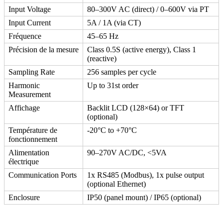
Input Voltage
80–300V AC (direct) / 0–600V via PT
Input Current
5A / 1A (via CT)
Fréquence
45–65 Hz
Précision de la mesure
Class 0.5S (active energy), Class 1
(reactive)
Sampling Rate
256 samples per cycle
Harmonic
Up to 31st order
Measurement
Affichage
Backlit LCD (128×64) or TFT
(optional)
Température de
-20°C to +70°C
fonctionnement
Alimentation
90–270V AC/DC, <5VA
électrique
Communication Ports
1x RS485 (Modbus), 1x pulse output
(optional Ethernet)
Enclosure
IP50 (panel mount) / IP65 (optional)