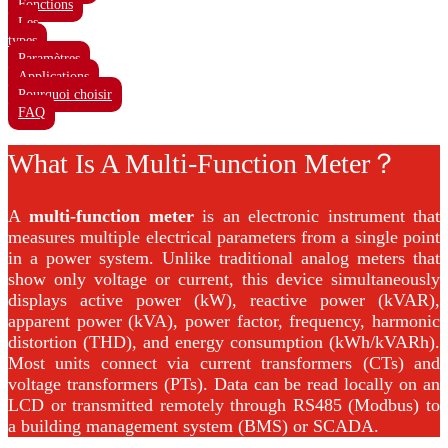
Fonctions
Les
types
Paramètres
Applications
Pourquoi choisir
FAQ
What Is A Multi-Function Meter？
A
multi-function meter
is an electronic instrument that
measures multiple electrical parameters from a single point
in a power system. Unlike traditional analog meters that
show only voltage or current, this device simultaneously
displays active power (kW), reactive power (kVAR),
apparent power (kVA), power factor, frequency, harmonic
distortion (THD), and energy consumption (kWh/kVARh).
Most units connect via current transformers (CTs) and
voltage transformers (PTs). Data can be read locally on an
LCD or transmitted remotely through RS485 (Modbus) to
a building management system (BMS) or SCADA.