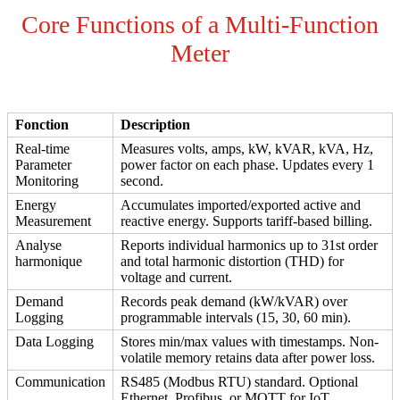
Core Functions of a Multi-Function
Meter
Fonction
Description
Real-time
Measures volts, amps, kW, kVAR, kVA, Hz,
Parameter
power factor on each phase. Updates every 1
Monitoring
second.
Energy
Accumulates imported/exported active and
Measurement
reactive energy. Supports tariff-based billing.
Analyse
Reports individual harmonics up to 31st order
harmonique
and total harmonic distortion (THD) for
voltage and current.
Demand
Records peak demand (kW/kVAR) over
Logging
programmable intervals (15, 30, 60 min).
Data Logging
Stores min/max values with timestamps. Non-
volatile memory retains data after power loss.
Communication
RS485 (Modbus RTU) standard. Optional
Ethernet, Profibus, or MQTT for IoT